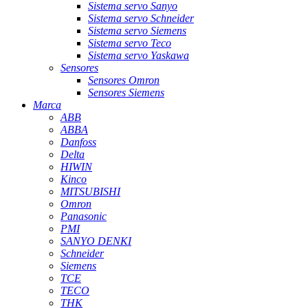
Sistema servo Sanyo
Sistema servo Schneider
Sistema servo Siemens
Sistema servo Teco
Sistema servo Yaskawa
Sensores
Sensores Omron
Sensores Siemens
Marca
ABB
ABBA
Danfoss
Delta
HIWIN
Kinco
MITSUBISHI
Omron
Panasonic
PMI
SANYO DENKI
Schneider
Siemens
TCE
TECO
THK