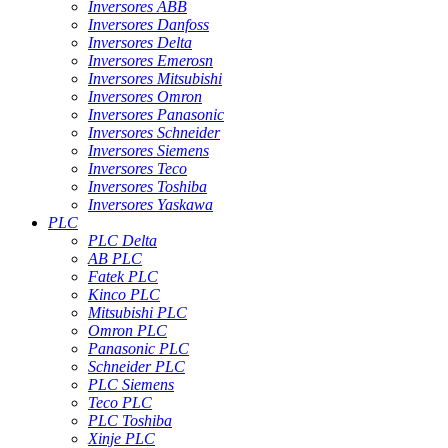
Inversores ABB
Inversores Danfoss
Inversores Delta
Inversores Emerosn
Inversores Mitsubishi
Inversores Omron
Inversores Panasonic
Inversores Schneider
Inversores Siemens
Inversores Teco
Inversores Toshiba
Inversores Yaskawa
PLC
PLC Delta
AB PLC
Fatek PLC
Kinco PLC
Mitsubishi PLC
Omron PLC
Panasonic PLC
Schneider PLC
PLC Siemens
Teco PLC
PLC Toshiba
Xinje PLC