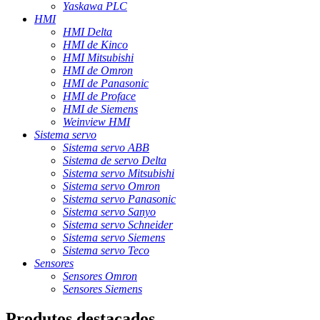
Yaskawa PLC
HMI
HMI Delta
HMI de Kinco
HMI Mitsubishi
HMI de Omron
HMI de Panasonic
HMI de Proface
HMI de Siemens
Weinview HMI
Sistema servo
Sistema servo ABB
Sistema de servo Delta
Sistema servo Mitsubishi
Sistema servo Omron
Sistema servo Panasonic
Sistema servo Sanyo
Sistema servo Schneider
Sistema servo Siemens
Sistema servo Teco
Sensores
Sensores Omron
Sensores Siemens
Produtos destacados