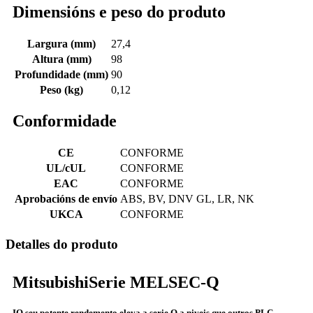
Dimensións e peso do produto
Largura (mm)
27,4
Altura (mm)
98
Profundidade (mm)
90
Peso (kg)
0,12
Conformidade
CE
CONFORME
UL/cUL
CONFORME
EAC
CONFORME
Aprobacións de envío
ABS, BV, DNV GL, LR, NK
UKCA
CONFORME
Detalles do produto
Mitsubishi
Serie MELSEC-Q
I
O seu potente rendemento eleva a serie Q a niveis que outros PLC