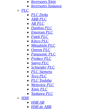
Inversores Xinje
Inversores Yaskawa
PLC
PLC Delta
ABB PLC
AB PLC
Danfoss PLC
Emerosn PLC
Fatek PLC
Kinco PLC
Mitsubishi PLC
Omron PLC
Panasonic PLC
Proface PLC
Sanyo PLC
Schneider PLC
PLC Siemens
Teco PLC
PLC Toshiba
Weinview PLC
Xinje PLC
Yaskawa PLC
HMI
HMI AB
HMI de ABB