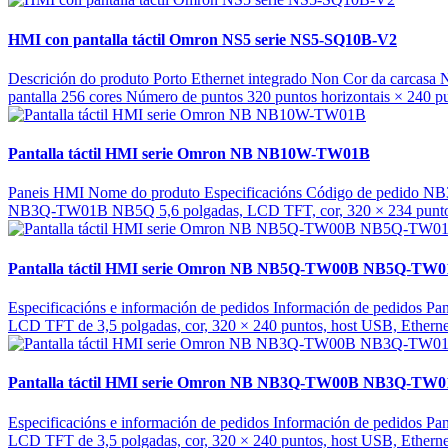
HMI con pantalla táctil Omron NS5 serie NS5-SQ10B-V2
Descrición do produto Porto Ethernet integrado Non Cor da carcasa 
pantalla 256 cores Número de puntos 320 puntos horizontais × 240 punt
Pantalla táctil HMI serie Omron NB NB10W-TW01B
Paneis HMI Nome do produto Especificacións Código de pedido NB
NB3Q-TW01B NB5Q 5,6 polgadas, LCD TFT, cor, 320 × 234 puntos
Pantalla táctil HMI serie Omron NB NB5Q-TW00B NB5Q-TW
Especificacións e información de pedidos Información de pedidos
LCD TFT de 3,5 polgadas, cor, 320 × 240 puntos, host USB, Ethe
Pantalla táctil HMI serie Omron NB NB3Q-TW00B NB3Q-TW
Especificacións e información de pedidos Información de pedidos
LCD TFT de 3,5 polgadas, cor, 320 × 240 puntos, host USB, Ethe