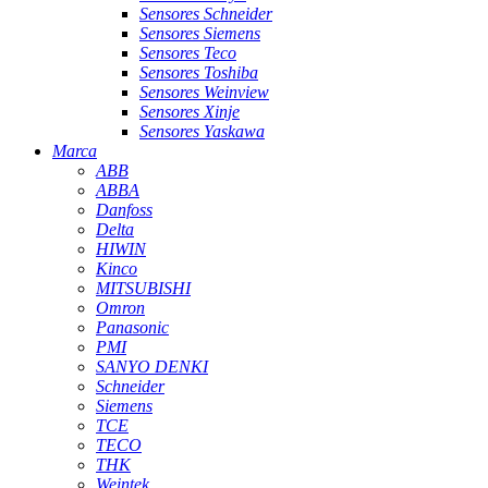
Sensores Schneider
Sensores Siemens
Sensores Teco
Sensores Toshiba
Sensores Weinview
Sensores Xinje
Sensores Yaskawa
Marca
ABB
ABBA
Danfoss
Delta
HIWIN
Kinco
MITSUBISHI
Omron
Panasonic
PMI
SANYO DENKI
Schneider
Siemens
TCE
TECO
THK
Weintek