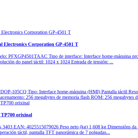
al Electronics Corporation GP-4501 T
: PFXGP4501TAAC Tipo de interface: Interface home-máquina progra
ión do panel táctil: 1024 x 1024 Entrada de tensión: ...
DOP-105CQ Tipo: Interface home-máquina (HMI) Pantalla táctil Resolu
acenamento: 256 megabytes de memoria flash ROM: 256 megabytes 
TP700 orixinal
3403 EAN: 4025515079026 Peso neto (kg) 1,608 kg Dimensións da
ción táctil, pantalla TFT panorámica de 7 polgadas...