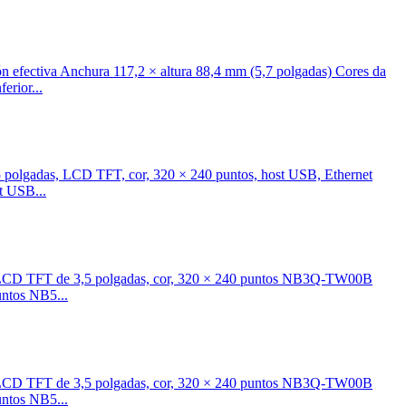
n efectiva Anchura 117,2 × altura 88,4 mm (5,7 polgadas) Cores da
erior...
olgadas, LCD TFT, cor, 320 × 240 puntos, host USB, Ethernet
t USB...
Q LCD TFT de 3,5 polgadas, cor, 320 × 240 puntos NB3Q-TW00B
ntos NB5...
Q LCD TFT de 3,5 polgadas, cor, 320 × 240 puntos NB3Q-TW00B
ntos NB5...