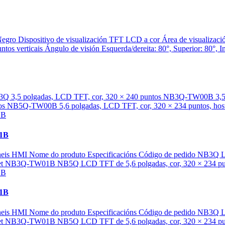
Negro Dispositivo de visualización TFT LCD a cor Área de visualizació
os verticais Ángulo de visión Esquerda/dereita: 80°, Superior: 80°, Inf
3Q 3,5 polgadas, LCD TFT, cor, 320 × 240 puntos NB3Q-TW00B 3,5 p
 NB5Q-TW00B 5,6 polgadas, LCD TFT, cor, 320 × 234 puntos, hos
01B
 Paneis HMI Nome do produto Especificacións Código de pedido NB3
rnet NB3Q-TW01B NB5Q LCD TFT de 5,6 polgadas, cor, 320 × 234 pu
01B
 Paneis HMI Nome do produto Especificacións Código de pedido NB3
rnet NB3Q-TW01B NB5Q LCD TFT de 5,6 polgadas, cor, 320 × 234 pu