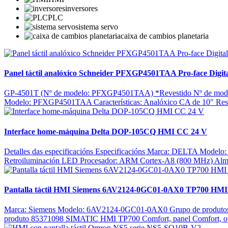
inversores
PLC
sistema servo
caixa de cambios planetaria
Panel táctil analóxico Schneider PFXGP4501TAA Pro-face Digit
GP-4501T (Nº de modelo: PFXGP4501TAA) *Revestido Nº de modelo
Modelo: PFXGP4501TAA Características: Analóxico CA de 10″ Resoluc
Interface home-máquina Delta DOP-105CQ HMI CC 24 V
Detalles das especificacións Especificacións Marca: DELTA Modelo: 
Retroiluminación LED Procesador: ARM Cortex-A8 (800 MHz) Alm
Pantalla táctil HMI Siemens 6AV2124-0GC01-0AX0 TP700 HMI 
Marca: Siemens Modelo: 6AV2124-0GC01-0AX0 Grupo de produtos 
produto 85371098 SIMATIC HMI TP700 Comfort, panel Comfort, opera