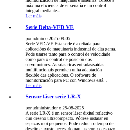
monitorización de máquinas e sistemas. Ofrece a
máxima eficiencia de enxeñaría e un control
integral mediante...
Ler máis
Serie Delta-VFD VE
por admin o 2025-09-05
Serie VFD-VE Esta serie é axeitada para
aplicacións de maquinaria industrial de alta gama.
Pode usarse tanto para o control de velocidade
como para o control de posición dos
servomotores. As súas ricas entradas/saídas
multifuncionais permiten unha adaptación
flexible das aplicacións. O software de
monitorización para PC con Windows está...
Ler máis
Sensor láser serie LR-X
por administrador o 25-08-2025
A serie LR-X é un sensor láser dixital reflectivo
cun deseño ultracompacto. Pódese instalar en
espazos moi pequenos. Pode reducir o tempo de
deseño e axuste necesario para asegurar o espazo