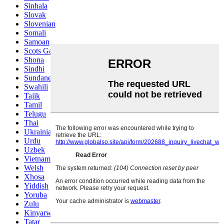
Sinhala
Slovak
Slovenian
Somali
Samoan
Scots Gaelic
Shona
Sindhi
Sundanese
Swahili
Tajik
Tamil
Telugu
Thai
Ukrainian
Urdu
Uzbek
Vietnamese
Welsh
Xhosa
Yiddish
Yoruba
Zulu
Kinyarwanda
Tatar