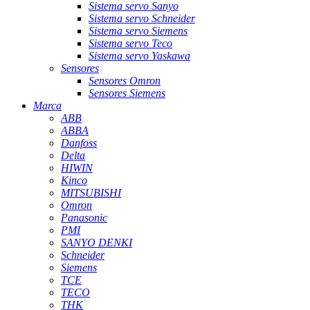
Sistema servo Sanyo
Sistema servo Schneider
Sistema servo Siemens
Sistema servo Teco
Sistema servo Yaskawa
Sensores
Sensores Omron
Sensores Siemens
Marca
ABB
ABBA
Danfoss
Delta
HIWIN
Kinco
MITSUBISHI
Omron
Panasonic
PMI
SANYO DENKI
Schneider
Siemens
TCE
TECO
THK