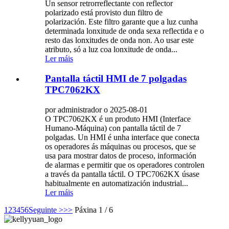
Un sensor retrorreflectante con reflector
polarizado está provisto dun filtro de
polarización. Este filtro garante que a luz cunha
determinada lonxitude de onda sexa reflectida e o
resto das lonxitudes de onda non. Ao usar este
atributo, só a luz coa lonxitude de onda...
Ler máis
Pantalla táctil HMI de 7 polgadas
TPC7062KX
por administrador o 2025-08-01
O TPC7062KX é un produto HMI (Interface
Humano-Máquina) con pantalla táctil de 7
polgadas. Un HMI é unha interface que conecta
os operadores ás máquinas ou procesos, que se
usa para mostrar datos de proceso, información
de alarmas e permitir que os operadores controlen
a través da pantalla táctil. O TPC7062KX úsase
habitualmente en automatización industrial...
Ler máis
1
2
3
4
5
6
Seguinte >
>>
Páxina 1 / 6